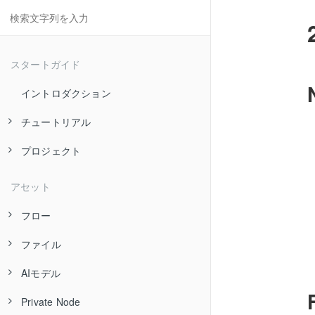
スタートガイド
イントロダクション
チュートリアル
プロジェクト
サインアップ〜プロジェクトの作成
フローの実行
プロジェクトとは
アセット
デバイスでのフローの実行
フローの編集
フロー
Herokuへのフローのデプロイ
クラウド実行環境の準備
エージェント実行環境の準備
ファイル
フローとは
データの可視化（データストア）
クラウド実行環境でのスケジュールトリガーによるフローの実行
エージェント実行環境でのフローの実行
AIモデル
フローの作成
ファイルとは
データの可視化（Firebase）
クラウド実行環境でのHTTPトリガーによるフローの実行
Private Node
フローの更新
ファイルの登録
AIモデルとは