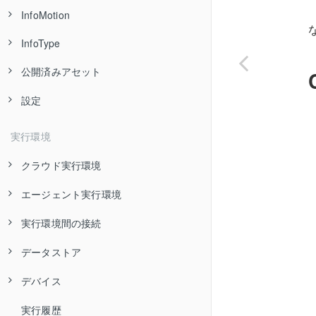
webスクレイピング
環境変数の利用
InfoMotion
Private Nodeとは
フローの公開
ファイルのデプロイ
AIモデルの登録
ZIPファイルのクラウド実行環境へのデプロイ
InfoType
InfoMotionとは
Private Nodeのバージョン管理
フローのバージョン管理
フローからのファイルアクセス
AIモデルのデプロイ
公開済みアセット
InfoTypeの作成
InfoMotionダッシュボード
Pubnub
フローの設定
ファイル設定
フローからのAIモデルの利用
設定
InfoTypeのアップロード
Discover Assetsとは
API Gateway
PubNubセットアップ
InfoMotionの共有
ファイルのバージョン管理
AIモデルのバージョン管理
NEC BaaS
データを返すLambda関数の作成
InfoTypeのサンプル
公開したアセットの管理
アセット インポート/エクスポート
PubNubデータソースの作成
実行環境
Random
NEC BaaSデータソースの作成
API Gatewayデータソースの作成
InfoType API
PubNubフローの作成
クラウド実行環境
Randomデータソース
エージェント実行環境
クラウド実行環境とは
実行環境間の接続
クラウド実行環境向けフローの作成
エージェント実行環境とは
データストア
クラウド実行環境の管理
エージェント実行環境の管理
実行環境間の接続とは
デバイス
実行環境間の接続準備
データストアの概要
実行履歴
データストアの管理
デバイス一覧
エージェント実行環境からクラウド実行環境へのメッセージ送信